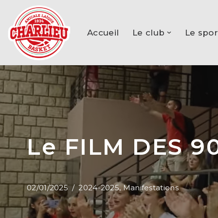
Aller
Accueil
Le club
Le spor
au
contenu
Le FILM DES 9
02/01/2025
2024-2025
,
Manifestations