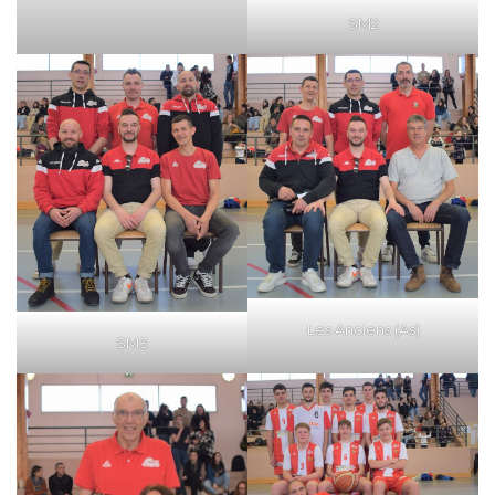
SM2
Les Anciens (As)
SM3