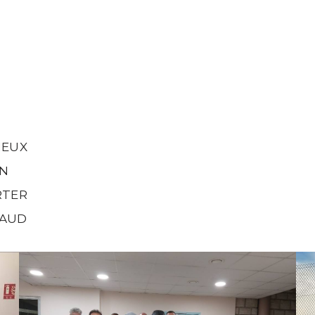
IEUX
IN
RTER
NAUD