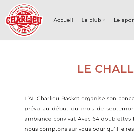
Aller
Accueil
Le club
Le spor
au
contenu
LE CHALL
L’AL Charlieu Basket organise son conc
prévu au début du mois de septembre
ambiance convival. Avec 64 doublettes l
nous comptons sur vous pour qu’il le re