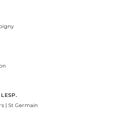
bigny
non
 LESP.
rs | St Germain