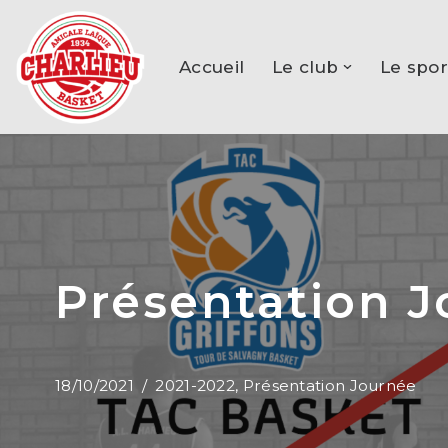
Aller
Accueil
Le club
Le spor
au
contenu
Présentation J
18/10/2021
2021-2022
,
Présentation Journée