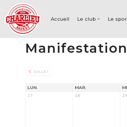
Aller
Accueil
Le club
Le spor
au
contenu
Manifestatio
JUILLET
LUN.
MAR.
M
27
28
2