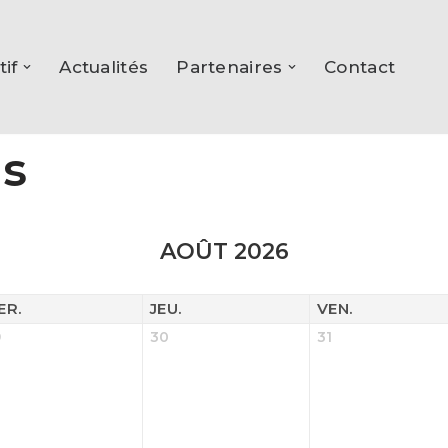
tif
Actualités
Partenaires
Contact
ns
AOÛT 2026
ER.
JEU.
VEN.
9
30
31