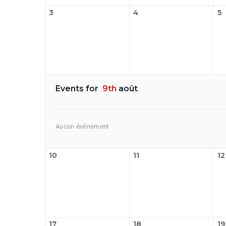
3
4
5
Events for
9th
août
Aucun événement
10
11
12
17
18
19