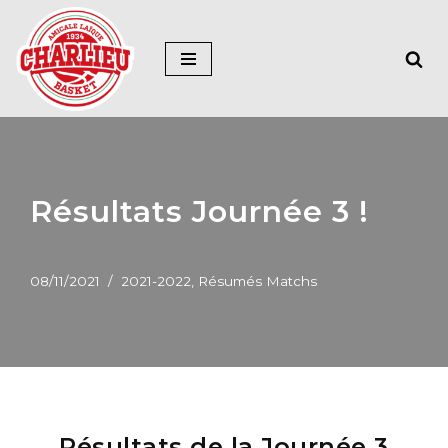
Aller
au
contenu
Résultats Journée 3 !
08/11/2021
2021-2022
,
Résumés Matchs
Résultats de la Journée 3