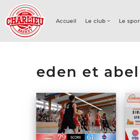
Aller
Accueil
Le club
Le spor
au
contenu
eden et abel