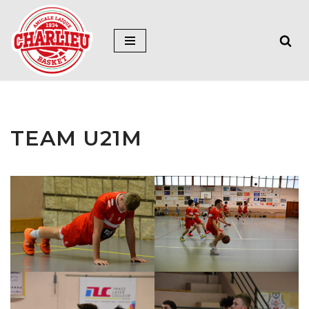
Aller
au
contenu
TEAM U21M