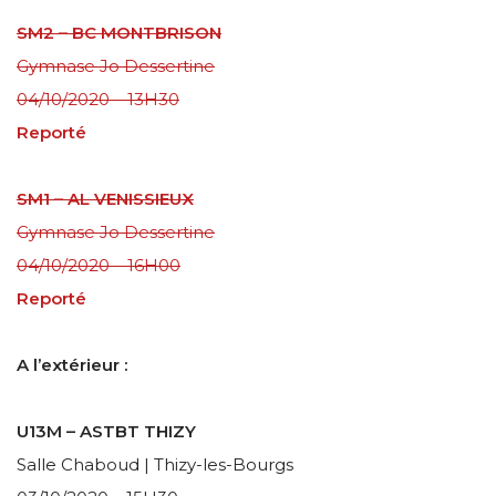
SM2 – BC MONTBRISON
Gymnase Jo Dessertine
04/10/2020 – 13H30
Reporté
SM1 – AL VENISSIEUX
Gymnase Jo Dessertine
04/10/2020 – 16H00
Reporté
A l’extérieur :
U13M – ASTBT THIZY
Salle Chaboud | Thizy-les-Bourgs