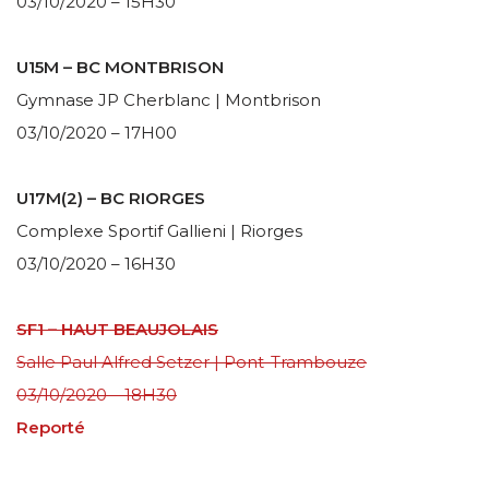
03/10/2020 – 15H30
U15M – BC MONTBRISON
Gymnase JP Cherblanc | Montbrison
03/10/2020 – 17H00
U17M(2) – BC RIORGES
Complexe Sportif Gallieni | Riorges
03/10/2020 – 16H30
SF1 – HAUT BEAUJOLAIS
Salle Paul Alfred Setzer | Pont-Trambouze
03/10/2020 – 18H30
Reporté