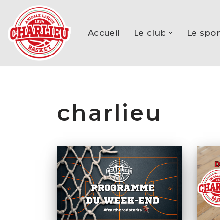
Aller
Accueil
Le club
Le spor
au
contenu
charlieu