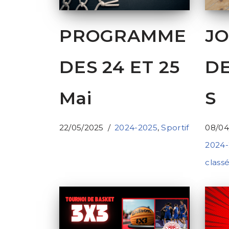
PROGRAMME
J
DES 24 ET 25
D
Mai
S
22/05/2025
2024-2025
,
Sportif
08/04
2024-
class